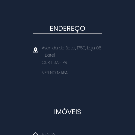
ENDEREÇO
Avenida do Batel, 1750, Loja 05
- Batel
CURITIBA
-
PR
VER NO MAPA
IMÓVEIS
VENDA