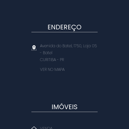
ENDEREÇO
Avenida do Batel, 1750, Loja 05
- Batel
CURITIBA
-
PR
VER NO MAPA
IMÓVEIS
VENDA