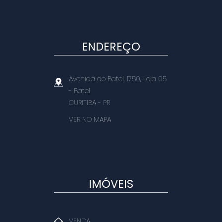
ENDEREÇO
Avenida do Batel, 1750, Loja 05
- Batel
CURITIBA
-
PR
VER NO MAPA
IMÓVEIS
VENDA