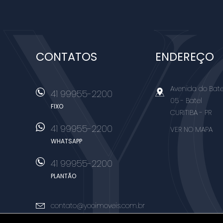
CONTATOS
ENDEREÇO
Avenida do Batel
41 99955-2200
05
- Batel
FIXO
CURITIBA
-
PR
41 99955-2200
VER NO MAPA
WHATSAPP
41 99955-2200
PLANTÃO
contato@yooimoveis.com.br