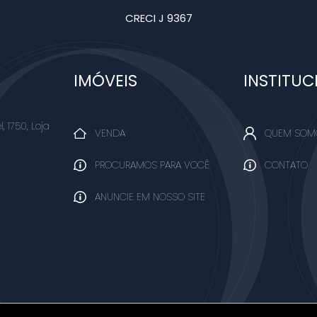
CRECI J 9367
IMÓVEIS
INSTITUC
, 1750, Loja
VENDA
QUEM SOM
PROCURAMOS PARA VOCÊ
CONTATO
ANUNCIE EM NOSSO SITE