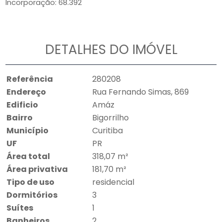
Incorporação: 68.392
DETALHES DO IMÓVEL
Referência
280208
Endereço
Rua Fernando Simas, 869
Edificio
Amáz
Bairro
Bigorrilho
Município
Curitiba
UF
PR
Área total
318,07 m²
Área privativa
181,70 m²
Tipo de uso
residencial
Dormitórios
3
Suítes
1
Banheiros
2