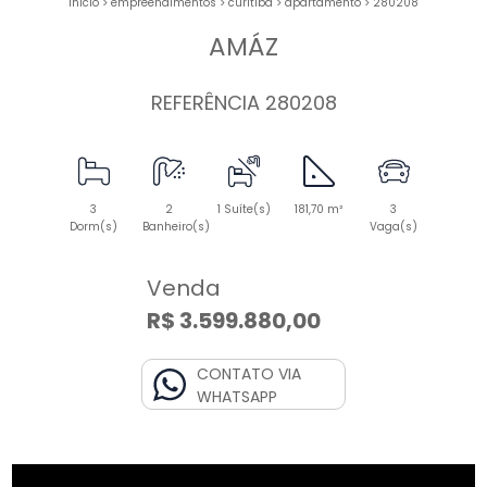
início
>
empreendimentos
>
curitiba
>
apartamento
>
280208
AMÁZ
REFERÊNCIA 280208
3
2
1 Suíte(s)
181,70 m²
3
Dorm(s)
Banheiro(s)
Vaga(s)
Venda
R$ 3.599.880,00
CONTATO VIA
WHATSAPP