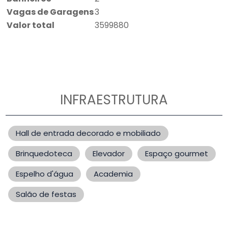
Vagas de Garagens
3
Valor total
3599880
INFRAESTRUTURA
Hall de entrada decorado e mobiliado
Brinquedoteca
Elevador
Espaço gourmet
Espelho d'água
Academia
Salão de festas