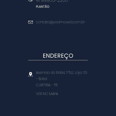
41 99955-2200
PLANTÃO
contato@yooimoveis.com.br
ENDEREÇO
Avenida do Batel, 1750, Loja 05
- Batel
CURITIBA
-
PR
VER NO MAPA