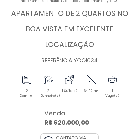
início
>
empreendimentos
>
curitiba
>
apartamento
>
yoo1034
APARTAMENTO DE 2 QUARTOS NO
BOA VISTA EM EXCELENTE
LOCALIZAÇÃO
REFERÊNCIA YOO1034
2
2
1 Suíte(s)
64,00 m²
1
Dorm(s)
Banheiro(s)
Vaga(s)
Venda
R$ 620.000,00
CONTATO VIA