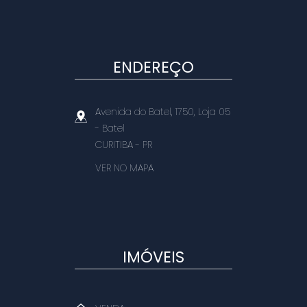
ENDEREÇO
Avenida do Batel, 1750, Loja 05
- Batel
CURITIBA
-
PR
VER NO MAPA
IMÓVEIS