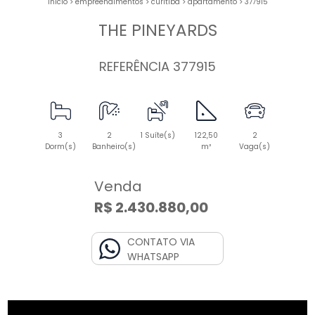
início
>
empreendimentos
>
curitiba
>
apartamento
>
377915
THE PINEYARDS
REFERÊNCIA 377915
3
2
1 Suíte(s)
122,50
2
Dorm(s)
Banheiro(s)
m²
Vaga(s)
Venda
R$ 2.430.880,00
CONTATO VIA
WHATSAPP