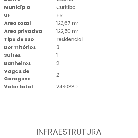
Município
Curitiba
UF
PR
Área total
123,67 m²
Área privativa
122,50 m²
Tipo de uso
residencial
Dormitórios
3
Suítes
1
Banheiros
2
Vagas de
2
Garagens
Valor total
2430880
INFRAESTRUTURA