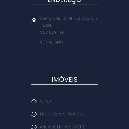
Avenida do Batel, 1750, Loja 05
- Batel
CURITIBA
-
PR
VER NO MAPA
IMÓVEIS
VENDA
PROCURAMOS PARA VOCÊ
ANUNCIE EM NOSSO SITE