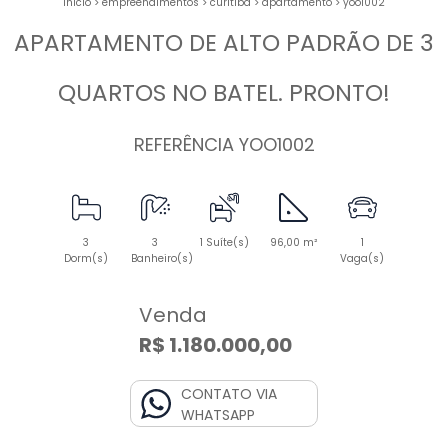
início
>
empreendimentos
>
curitiba
>
apartamento
>
yoo1002
APARTAMENTO DE ALTO PADRÃO DE 3
QUARTOS NO BATEL. PRONTO!
REFERÊNCIA YOO1002
3
3
1 Suíte(s)
96,00 m²
1
Dorm(s)
Banheiro(s)
Vaga(s)
Venda
R$ 1.180.000,00
CONTATO VIA
WHATSAPP