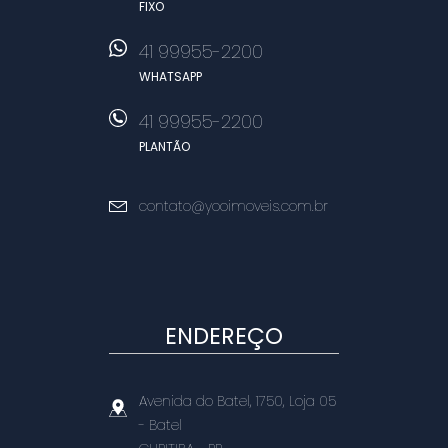
FIXO
41 99955-2200
WHATSAPP
41 99955-2200
PLANTÃO
contato@yooimoveis.com.br
ENDEREÇO
Avenida do Batel, 1750, Loja 05
- Batel