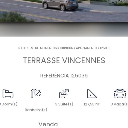
INÍCIO
>
EMPREENDIMENTOS
>
CURITIBA
>
APARTAMENTO
>
125036
TERRASSE VINCENNES
REFERÊNCIA 125036
3 Dorm(s)
1
3 Suíte(s)
127,58 m²
3 Vaga(s
Banheiro(s)
Venda