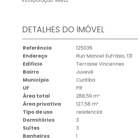
Incorporação: 88822
DETALHES DO IMÓVEL
Referência
125036
Endereço
Rua Manoel Eufrásio, 131
Edificio
Terrasse Vincennes
Bairro
Juvevê
Município
Curitiba
UF
PR
Área total
288,59 m²
Área privativa
127,58 m²
Tipo de uso
residencial
Dormitórios
3
Suítes
3
Banheiros
1