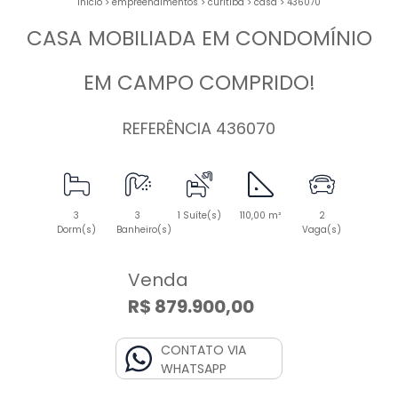
início
>
empreendimentos
>
curitiba
>
casa
>
436070
CASA MOBILIADA EM CONDOMÍNIO
EM CAMPO COMPRIDO!
REFERÊNCIA 436070
3
3
1 Suíte(s)
110,00 m²
2
Dorm(s)
Banheiro(s)
Vaga(s)
Venda
R$ 879.900,00
CONTATO VIA
WHATSAPP