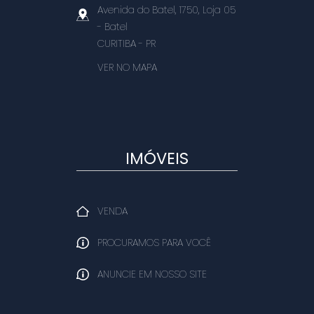
Avenida do Batel, 1750, Loja 05
- Batel
CURITIBA
-
PR
VER NO MAPA
IMÓVEIS
VENDA
PROCURAMOS PARA VOCÊ
ANUNCIE EM NOSSO SITE