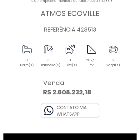
início
>
empreendimentos
>
curitiba
>
casa
>
428513
ATMOS ECOVILLE
REFERÊNCIA 428513
3
3
3
202,55
2
Dorm(s)
Banheiro(s)
Suíte(s)
m²
Vaga(s)
Venda
R$ 2.608.232,18
CONTATO VIA
WHATSAPP