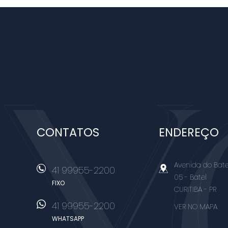
YOO IMÓVEIS
CONTATOS
ENDEREÇO
Avenida do Batel
41 99955-2200
05
- Batel
FIXO
CURITIBA
-
PR
41 99955-2200
VER NO MAPA
WHATSAPP