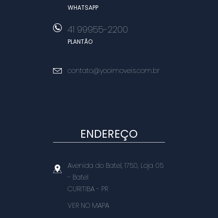
WHATSAPP
41 99955-2200
PLANTÃO
contato@yooimoveis.com.br
ENDEREÇO
Avenida do Batel, 1750, Loja 05
- Batel
CURITIBA
-
PR
VER NO MAPA