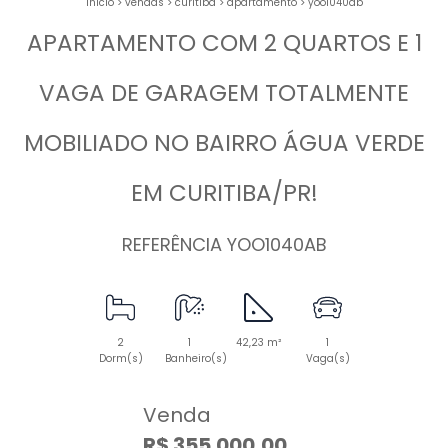
início
>
vendas
>
curitiba
>
apartamento
>
yoo1040ab
APARTAMENTO COM 2 QUARTOS E 1
VAGA DE GARAGEM TOTALMENTE
MOBILIADO NO BAIRRO ÁGUA VERDE
EM CURITIBA/PR!
REFERÊNCIA YOO1040AB
2
1
42,23 m²
1
Dorm(s)
Banheiro(s)
Vaga(s)
Venda
R$ 355.000,00