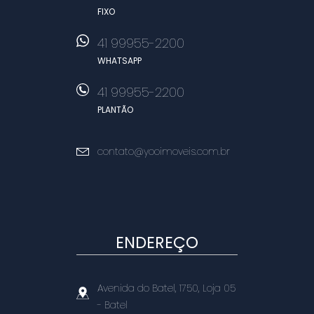
FIXO
41 99955-2200
WHATSAPP
41 99955-2200
PLANTÃO
contato@yooimoveis.com.br
ENDEREÇO
Avenida do Batel, 1750, Loja 05
- Batel