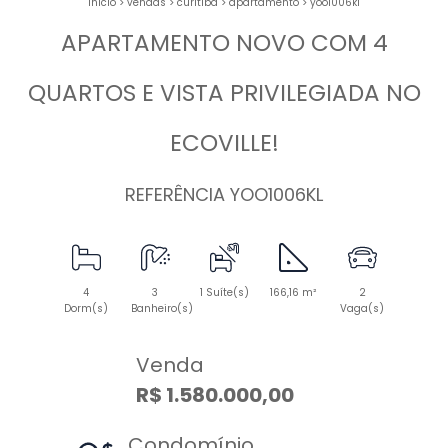
início
>
vendas
>
curitiba
>
apartamento
>
yoo1006kl
APARTAMENTO NOVO COM 4
QUARTOS E VISTA PRIVILEGIADA NO
ECOVILLE!
REFERÊNCIA YOO1006KL
4
3
1 Suíte(s)
166,16 m²
2
Dorm(s)
Banheiro(s)
Vaga(s)
Venda
R$ 1.580.000,00
Condomínio