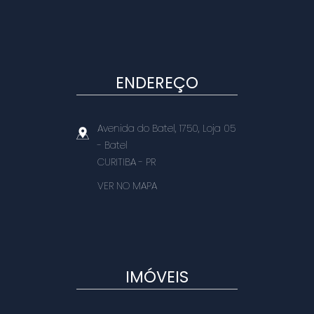
ENDEREÇO
Avenida do Batel, 1750, Loja 05
- Batel
CURITIBA
-
PR
VER NO MAPA
IMÓVEIS