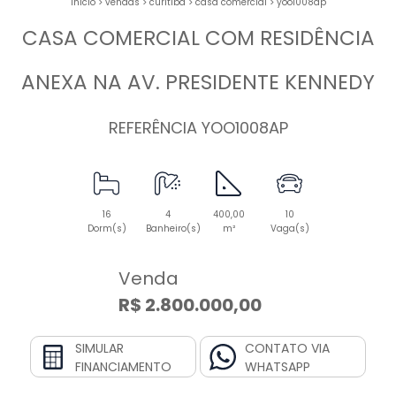
início
>
vendas
>
curitiba
>
casa comercial
>
yoo1008ap
CASA COMERCIAL COM RESIDÊNCIA
ANEXA NA AV. PRESIDENTE KENNEDY
REFERÊNCIA YOO1008AP
16
4
400,00
10
Dorm(s)
Banheiro(s)
m²
Vaga(s)
Venda
R$ 2.800.000,00
SIMULAR
CONTATO VIA
FINANCIAMENTO
WHATSAPP