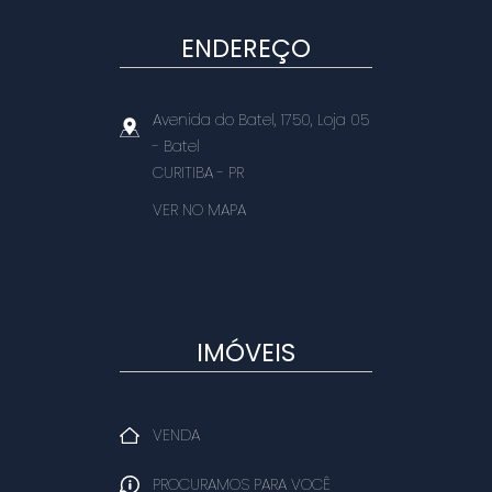
ENDEREÇO
Avenida do Batel, 1750, Loja 05
- Batel
CURITIBA
-
PR
VER NO MAPA
IMÓVEIS
VENDA
PROCURAMOS PARA VOCÊ