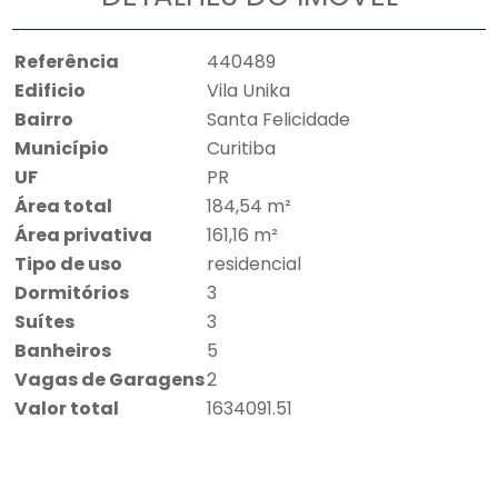
Referência
440489
Edificio
Vila Unika
Bairro
Santa Felicidade
Município
Curitiba
UF
PR
Área total
184,54 m²
Área privativa
161,16 m²
Tipo de uso
residencial
Dormitórios
3
Suítes
3
Banheiros
5
Vagas de Garagens
2
Valor total
1634091.51