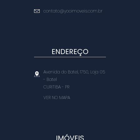
contato@yooimoveis.com.br
ENDEREÇO
Avenida do Batel, 1750, Loja 05
- Batel
CURITIBA
-
PR
VER NO MAPA
IMÓVEIS