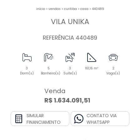
início
>
vendas
>
curitiba
>
casa
>
440489
VILA UNIKA
REFERÊNCIA 440489
3
5
3
161,16 m²
2
Dorm(s)
Banheiro(s)
Suíte(s)
Vaga(s)
Venda
R$ 1.634.091,51
SIMULAR
CONTATO VIA
FINANCIAMENTO
WHATSAPP