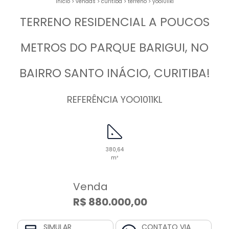
início
>
vendas
>
curitiba
>
terreno
>
yoo1011kl
TERRENO RESIDENCIAL A POUCOS
METROS DO PARQUE BARIGUI, NO
BAIRRO SANTO INÁCIO, CURITIBA!
REFERÊNCIA YOO1011KL
380,64
m²
Venda
R$ 880.000,00
SIMULAR
CONTATO VIA