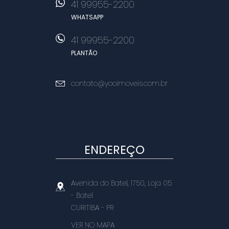
41 99955-2200
WHATSAPP
41 99955-2200
PLANTÃO
contato@yooimoveis.com.br
ENDEREÇO
Avenida do Batel, 1750, Loja 05
- Batel
CURITIBA
-
PR
VER NO MAPA