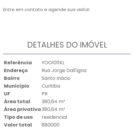
Entre em contato e agende sua visita!
DETALHES DO IMÓVEL
Referência
YOO1011KL
Endereço
Rua Jorge Dall'Igna
Bairro
Santo Inácio
Município
Curitiba
UF
PR
Área total
380,64 m²
Área privativa
380,64 m²
Tipo de uso
residencial
Valor total
880000