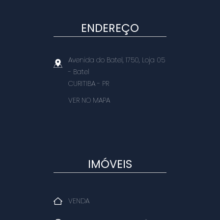
ENDEREÇO
Avenida do Batel, 1750, Loja 05
- Batel
CURITIBA
-
PR
VER NO MAPA
IMÓVEIS
VENDA