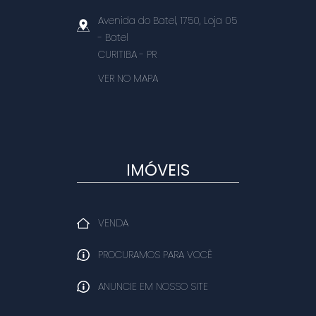
Avenida do Batel, 1750, Loja 05
- Batel
CURITIBA
-
PR
VER NO MAPA
IMÓVEIS
VENDA
PROCURAMOS PARA VOCÊ
ANUNCIE EM NOSSO SITE